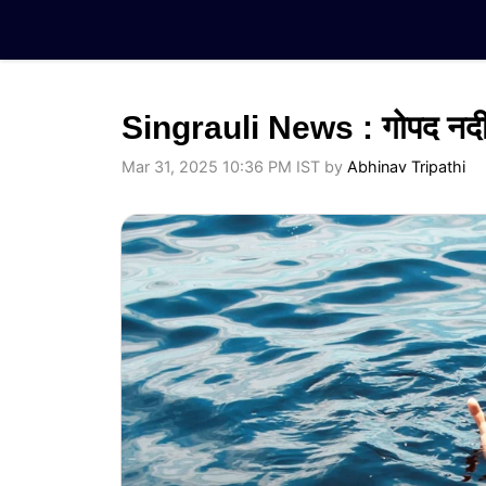
Skip
to
content
Singrauli News : गोपद नदी मे
Mar 31, 2025 10:36 PM IST
by
Abhinav Tripathi