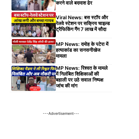
करने वाले बदमाश ढेर
Viral News: बस स्टॉप और
रेलवे स्टेशन पर सक्रिय चाइल्ड
ट्रैफिकिंग गैंग 7 लाख में सौदा
MP News: दमोह के पटेरा में
हत्याकांड का सनसनीखेज
मामला
MP News: रिश्वत के मामले
में निलंबित शिक्षिकाओं की
बहाली पर उठे सवाल निष्पक्ष
जांच की मांग
---Advertisement---