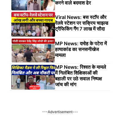
करने वाले बदमाश ढेर
Viral News: बस स्टॉप और
रेलवे स्टेशन पर सक्रिय चाइल्ड
ट्रैफिकिंग गैंग 7 लाख में सौदा
MP News: दमोह के पटेरा में
हत्याकांड का सनसनीखेज
मामला
MP News: रिश्वत के मामले
में निलंबित शिक्षिकाओं की
बहाली पर उठे सवाल निष्पक्ष
जांच की मांग
---Advertisement---