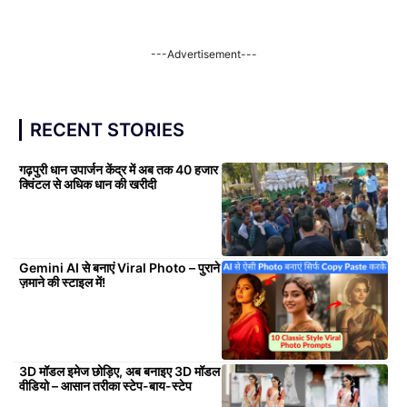
---Advertisement---
RECENT STORIES
गढ़पुरी धान उपार्जन केंद्र में अब तक 40 हजार
क्विंटल से अधिक धान की खरीदी
Gemini AI से बनाएं Viral Photo – पुराने
ज़माने की स्टाइल में!
3D मॉडल इमेज छोड़िए, अब बनाइए 3D मॉडल
वीडियो – आसान तरीका स्टेप-बाय-स्टेप