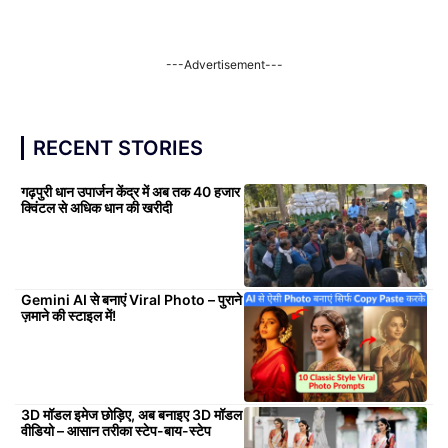
---Advertisement---
RECENT STORIES
गढ़पुरी धान उपार्जन केंद्र में अब तक 40 हजार
क्विंटल से अधिक धान की खरीदी
Gemini AI से बनाएं Viral Photo – पुराने
ज़माने की स्टाइल में!
3D मॉडल इमेज छोड़िए, अब बनाइए 3D मॉडल
वीडियो – आसान तरीका स्टेप-बाय-स्टेप