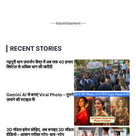
---Advertisement---
RECENT STORIES
गढ़पुरी धान उपार्जन केंद्र में अब तक 40 हजार
क्विंटल से अधिक धान की खरीदी
Gemini AI से बनाएं Viral Photo – पुराने
ज़माने की स्टाइल में!
3D मॉडल इमेज छोड़िए, अब बनाइए 3D मॉडल
वीडियो – आसान तरीका स्टेप-बाय-स्टेप