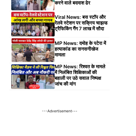
करने वाले बदमाश ढेर
Viral News: बस स्टॉप और
रेलवे स्टेशन पर सक्रिय चाइल्ड
ट्रैफिकिंग गैंग 7 लाख में सौदा
MP News: दमोह के पटेरा में
हत्याकांड का सनसनीखेज
मामला
MP News: रिश्वत के मामले
में निलंबित शिक्षिकाओं की
बहाली पर उठे सवाल निष्पक्ष
जांच की मांग
---Advertisement---