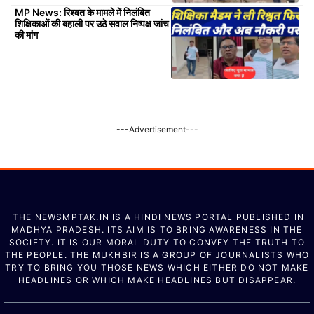
MP News: रिश्वत के मामले में निलंबित
शिक्षिकाओं की बहाली पर उठे सवाल निष्पक्ष जांच
की मांग
---Advertisement---
THE NEWSMPTAK.IN IS A HINDI NEWS PORTAL PUBLISHED IN
MADHYA PRADESH. ITS AIM IS TO BRING AWARENESS IN THE
SOCIETY. IT IS OUR MORAL DUTY TO CONVEY THE TRUTH TO
THE PEOPLE. THE MUKHBIR IS A GROUP OF JOURNALISTS WHO
TRY TO BRING YOU THOSE NEWS WHICH EITHER DO NOT MAKE
HEADLINES OR WHICH MAKE HEADLINES BUT DISAPPEAR.