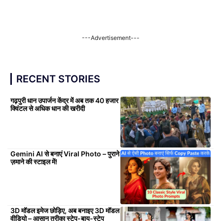
---Advertisement---
RECENT STORIES
गढ़पुरी धान उपार्जन केंद्र में अब तक 40 हजार
क्विंटल से अधिक धान की खरीदी
Gemini AI से बनाएं Viral Photo – पुराने
ज़माने की स्टाइल में!
3D मॉडल इमेज छोड़िए, अब बनाइए 3D मॉडल
वीडियो – आसान तरीका स्टेप-बाय-स्टेप