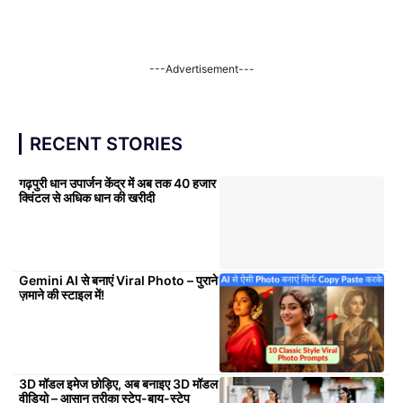
---Advertisement---
RECENT STORIES
गढ़पुरी धान उपार्जन केंद्र में अब तक 40 हजार
क्विंटल से अधिक धान की खरीदी
Gemini AI से बनाएं Viral Photo – पुराने
ज़माने की स्टाइल में!
3D मॉडल इमेज छोड़िए, अब बनाइए 3D मॉडल
वीडियो – आसान तरीका स्टेप-बाय-स्टेप