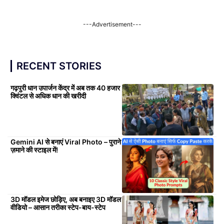
---Advertisement---
RECENT STORIES
गढ़पुरी धान उपार्जन केंद्र में अब तक 40 हजार
क्विंटल से अधिक धान की खरीदी
Gemini AI से बनाएं Viral Photo – पुराने
ज़माने की स्टाइल में!
3D मॉडल इमेज छोड़िए, अब बनाइए 3D मॉडल
वीडियो – आसान तरीका स्टेप-बाय-स्टेप