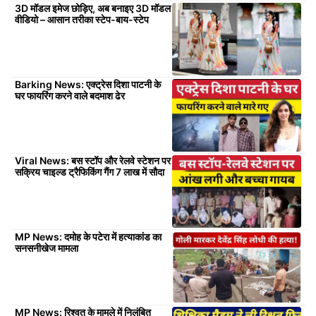
3D मॉडल इमेज छोड़िए, अब बनाइए 3D मॉडल
वीडियो – आसान तरीका स्टेप-बाय-स्टेप
Barking News: एक्ट्रेस दिशा पाटनी के
घर फायरिंग करने वाले बदमाश ढेर
Viral News: बस स्टॉप और रेलवे स्टेशन पर
सक्रिय चाइल्ड ट्रैफिकिंग गैंग 7 लाख में सौदा
MP News: दमोह के पटेरा में हत्याकांड का
सनसनीखेज मामला
MP News: रिश्वत के मामले में निलंबित